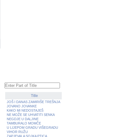
Title
JOŠ I DANAS ZAMIRIŠE TREŠNJA
JOVANO JOVANKE
KAKO MI NEDOSTAJEŠ
NE MOŽE SE UHVATITI SENKA
NEGDJE U DALJINE
TAMBURALO MOMČE
U LIJEPOM GRADU VIŠEGRADU
VIHOR RUŽU
ZAPJEVALA SOJKA PTICA