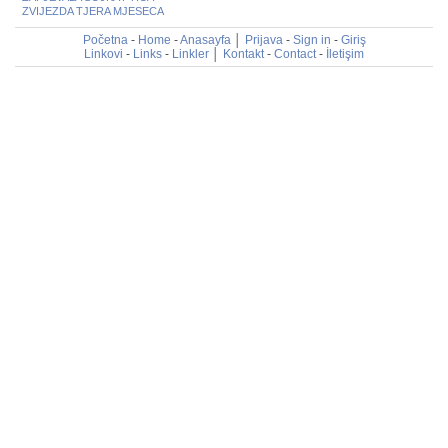
ZVIJEZDA TJERA MJESECA
Početna
-
Home
-
Anasayfa
│
Prijava
-
Sign in
-
Giriş
Linkovi
-
Links
-
Linkler
│
Kontakt
-
Contact
-
İletişim