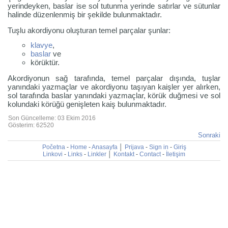
yerindeyken, baslar ise sol tutunma yerinde satırlar ve sütunlar
halinde düzenlenmiş bir şekilde bulunmaktadır.
Tuşlu akordiyonu oluşturan temel parçalar şunlar:
klavye
,
baslar
ve
körüktür.
Akordiyonun sağ tarafında, temel parçalar dışında, tuşlar
yanındaki yazmaçlar ve akordiyonu taşıyan kaişler yer alırken,
sol tarafında baslar yanındaki yazmaçlar, körük duğmesi ve sol
kolundaki körüğü genişleten kaiş bulunmaktadır.
Son Güncelleme: 03 Ekim 2016
Gösterim: 62520
Sonraki
Početna
-
Home
-
Anasayfa
│
Prijava
-
Sign in
-
Giriş
Linkovi
-
Links
-
Linkler
│
Kontakt
-
Contact
-
İletişim